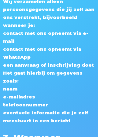
Wij verzamelen alleen
persoonsgegevens die jij zelf aan
ons verstrekt, bijvoorbeeld
wanneer je:
contact met ons opneemt via e-
mail
contact met ons opneemt via
WhatsApp
een aanvraag of inschrijving doet
Het gaat hierbij om gegevens
zoals:
naam
e-mailadres
telefoonnummer
eventuele informatie die je zelf
meestuurt in een bericht