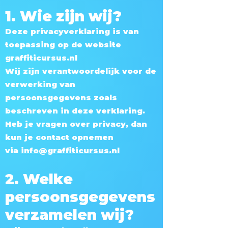
1. Wie zijn wij?
Deze privacyverklaring is van
toepassing op de website
graffiticursus.nl
Wij zijn verantwoordelijk voor de
verwerking van
persoonsgegevens zoals
beschreven in deze verklaring.
Heb je vragen over privacy, dan
kun je contact opnemen
via
info@graffiticursus.nl
2. Welke
persoonsgegevens
verzamelen wij?