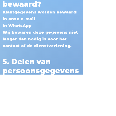
bewaard?
Klantgegevens worden bewaard:
in onze e-mail
in WhatsApp
Wij bewaren deze gegevens niet
langer dan nodig is voor het
contact of de dienstverlening.
5. Delen van
persoonsgegevens
Wij delen jouw gegevens niet met
derden.
Persoonsgegevens worden alleen
gebruikt door onszelf en niet
verkocht of verstrekt aan andere
partijen.