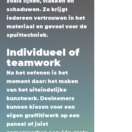
zoals lijnen, vlakken en
schaduwen. Zo krijgt
iedereen vertrouwen in het
materiaal en gevoel voor de
spuittechniek.
Individueel of
teamwork
Na het oefenen is het
moment daar: het maken
van het uiteindelijke
kunstwerk. Deelnemers
kunnen kiezen voor een
eigen graffitiwerk op een
paneel of juist