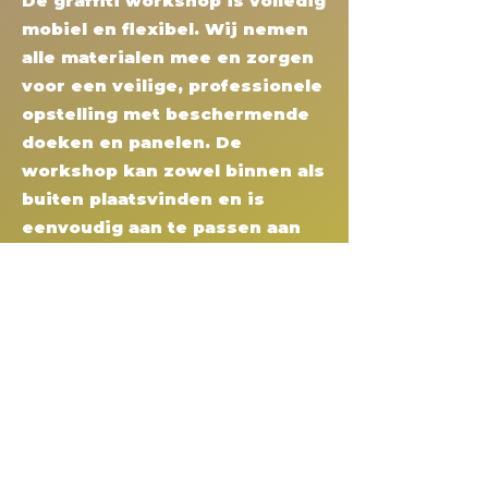
De graffiti workshop is volledig
mobiel en flexibel. Wij nemen
alle materialen mee en zorgen
voor een veilige, professionele
opstelling met beschermende
doeken en panelen. De
workshop kan zowel binnen als
buiten plaatsvinden en is
eenvoudig aan te passen aan
de beschikbare ruimte en
bezoekersstroom.
Meerwaarde
voor jouw
evenement
Interactie en beleving voor