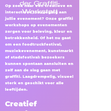
der Graffiti-
Op zoek naar een creatieve en
Werkstatt
interactieve toevoeging aan
jullie evenement? Onze graffiti
workshops op evenementen
zorgen voor beleving, kleur en
betrokkenheid. Of het nu gaat
om een foodtruckfestival,
muziek­evenement, kunstmarkt
of stadsfestival: bezoekers
kunnen spontaan aansluiten en
zelf aan de slag gaan met
graffiti. Laagdrempelig, visueel
sterk en geschikt voor alle
leeftijden.
Creatief