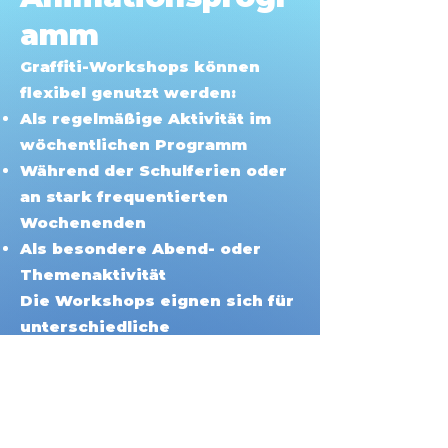
amm
Graffiti-Workshops können
flexibel genutzt werden:
Als regelmäßige Aktivität im
wöchentlichen Programm
Während der Schulferien oder
an stark frequentierten
Wochenenden
Als besondere Abend- oder
Themenaktivität
Die Workshops eignen sich für
unterschiedliche
Gruppengrößen und können
sowohl drinnen als auch
draußen problemlos an die
jeweiligen räumlichen