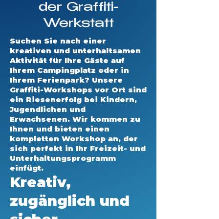
der Graffiti-
Werkstatt
Suchen Sie nach einer
kreativen und unterhaltsamen
Aktivität für Ihre Gäste auf
Ihrem Campingplatz oder in
Ihrem Ferienpark? Unsere
Graffiti-Workshops vor Ort sind
ein Riesenerfolg bei Kindern,
Jugendlichen und
Erwachsenen. Wir kommen zu
Ihnen und bieten einen
kompletten Workshop an, der
sich perfekt in Ihr Freizeit- und
Unterhaltungsprogramm
einfügt.
Kreativ,
zugänglich und