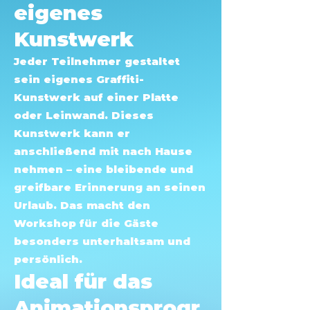
eigenes
Kunstwerk
Jeder Teilnehmer gestaltet
sein eigenes Graffiti-
Kunstwerk auf einer Platte
oder Leinwand. Dieses
Kunstwerk kann er
anschließend mit nach Hause
nehmen – eine bleibende und
greifbare Erinnerung an seinen
Urlaub. Das macht den
Workshop für die Gäste
besonders unterhaltsam und
persönlich.
Ideal für das
Animationsprogr