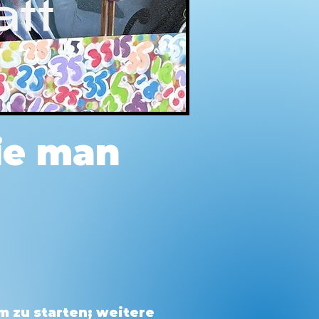
att
ie man
 zu starten; weitere